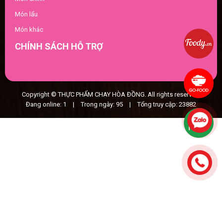
Món lẩu
Món khác
CHÍNH SÁCH HỖ TRỢ
Copyright © THỰC PHẨM CHAY HÒA ĐỒNG. All rights reserved.
Đang online: 1
|
Trong ngày: 95
|
Tổng truy cập: 23882